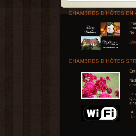
CHAMBRES D'HÔTES EN 
Ima
Ima
Ne 
Idé
CHAMBRES D'HÔTES ST
Ent
Nic
ama
Le 
Que
ain
A l
l'