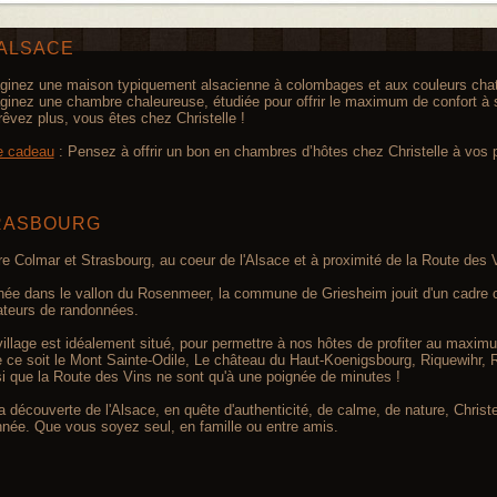
ALSACE
ginez une maison typiquement alsacienne à colombages et aux couleurs cha
ginez une chambre chaleureuse, étudiée pour offrir le maximum de confort à 
rêvez plus, vous êtes chez Christelle !
e cadeau
: Pensez à offrir un bon en chambres d’hôtes chez Christelle à vos 
RASBOURG
re Colmar et Strasbourg, au coeur de l'Alsace et à proximité de la Route des 
hée dans le vallon du Rosenmeer, la commune de Griesheim jouit d'un cadre 
teurs de randonnées.
village est idéalement situé, pour permettre à nos hôtes de profiter au maximu
 ce soit le Mont Sainte-Odile, Le château du Haut-Koenigsbourg, Riquewihr, R
si que la Route des Vins ne sont qu'à une poignée de minutes !
a découverte de l'Alsace, en quête d'authenticité, de calme, de nature, Christ
année. Que vous soyez seul, en famille ou entre amis.